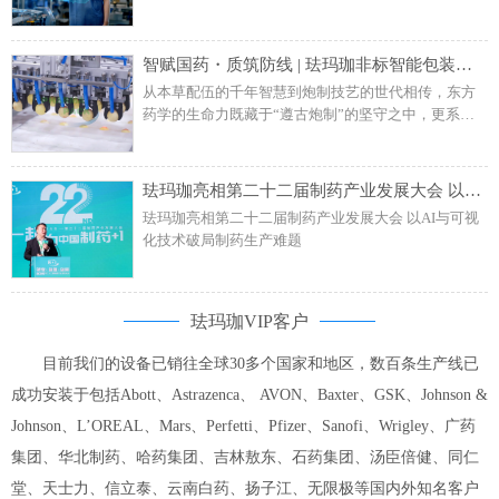
促进制造业数智化转型，发展智能制造、绿色制造、
服务型制造，对包含轻工在内的多个重点产业进行提
质升级。
智赋国药・质筑防线 | 珐玛珈非标智能包装线携手百年药企把控品质终关
从本草配伍的千年智慧到炮制技艺的世代相传，东方
药学的生命力既藏于“遵古炮制”的坚守之中，更系
于“科技赋能”的破圈之举。在中医药产业化升级浪潮
中，珐玛珈凭借非标准化技术定制能力与全流程自动
化解决方案，为某百年药企匠心产品安宫牛黄丸打造
珐玛珈亮相第二十二届制药产业发展大会 以AI与可视化技术破局制药生产难题
定制包装产线，以技术服务破解传统包装痛点，实现
珐玛珈亮相第二十二届制药产业发展大会 以AI与可视
生产效率与产品质量双重突破。
化技术破局制药生产难题
珐玛珈VIP客户
目前我们的设备已销往全球30多个国家和地区，数百条生产线已
成功安装于包括Abott、Astrazenca、 AVON、Baxter、GSK、Johnson &
Johnson、L’OREAL、Mars、Perfetti、Pfizer、Sanofi、Wrigley、广药
集团、华北制药、哈药集团、吉林敖东、石药集团、汤臣倍健、同仁
堂、天士力、信立泰、云南白药、扬子江、无限极等国内外知名客户