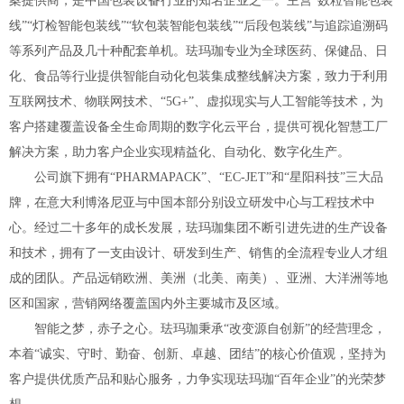
案提供商，是中国包装设备行业的知名企业之一。主营“数粒智能包装
线”“灯检智能包装线”“软包装智能包装线”“后段包装线”与追踪追溯码
等系列产品及几十种配套单机。珐玛珈专业为全球医药、保健品、日
化、食品等行业提供智能自动化包装集成整线解决方案，致力于利用
互联网技术、物联网技术、“5G+”、虚拟现实与人工智能等技术，为
客户搭建覆盖设备全生命周期的数字化云平台，提供可视化智慧工厂
解决方案，助力客户企业实现精益化、自动化、数字化生产。
公司旗下拥有“PHARMAPACK”、“EC-JET”和“星阳科技”三大品
牌，在意大利博洛尼亚与中国本部分别设立研发中心与工程技术中
心。经过二十多年的成长发展，珐玛珈集团不断引进先进的生产设备
和技术，拥有了一支由设计、研发到生产、销售的全流程专业人才组
成的团队。产品远销欧洲、美洲（北美、南美）、亚洲、大洋洲等地
区和国家，营销网络覆盖国内外主要城市及区域。
智能之梦，赤子之心。珐玛珈秉承“改变源自创新”的经营理念，
本着“诚实、守时、勤奋、创新、卓越、团结”的核心价值观，坚持为
客户提供优质产品和贴心服务，力争实现珐玛珈“百年企业”的光荣梦