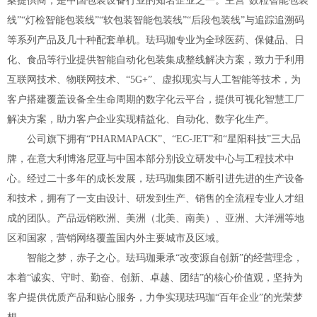
案提供商，是中国包装设备行业的知名企业之一。主营“数粒智能包装
线”“灯检智能包装线”“软包装智能包装线”“后段包装线”与追踪追溯码
等系列产品及几十种配套单机。珐玛珈专业为全球医药、保健品、日
化、食品等行业提供智能自动化包装集成整线解决方案，致力于利用
互联网技术、物联网技术、“5G+”、虚拟现实与人工智能等技术，为
客户搭建覆盖设备全生命周期的数字化云平台，提供可视化智慧工厂
解决方案，助力客户企业实现精益化、自动化、数字化生产。
公司旗下拥有“PHARMAPACK”、“EC-JET”和“星阳科技”三大品
牌，在意大利博洛尼亚与中国本部分别设立研发中心与工程技术中
心。经过二十多年的成长发展，珐玛珈集团不断引进先进的生产设备
和技术，拥有了一支由设计、研发到生产、销售的全流程专业人才组
成的团队。产品远销欧洲、美洲（北美、南美）、亚洲、大洋洲等地
区和国家，营销网络覆盖国内外主要城市及区域。
智能之梦，赤子之心。珐玛珈秉承“改变源自创新”的经营理念，
本着“诚实、守时、勤奋、创新、卓越、团结”的核心价值观，坚持为
客户提供优质产品和贴心服务，力争实现珐玛珈“百年企业”的光荣梦