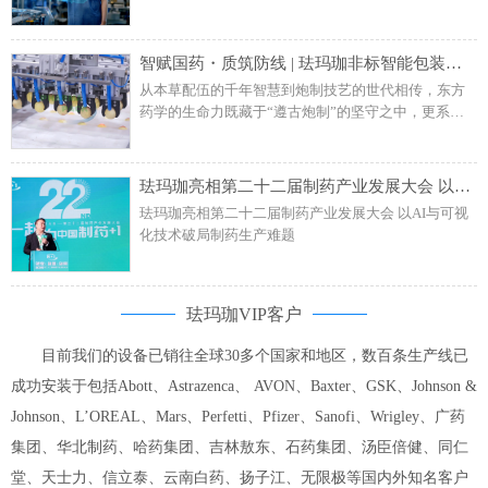
促进制造业数智化转型，发展智能制造、绿色制造、
服务型制造，对包含轻工在内的多个重点产业进行提
质升级。
智赋国药・质筑防线 | 珐玛珈非标智能包装线携手百年药企把控品质终关
从本草配伍的千年智慧到炮制技艺的世代相传，东方
药学的生命力既藏于“遵古炮制”的坚守之中，更系
于“科技赋能”的破圈之举。在中医药产业化升级浪潮
中，珐玛珈凭借非标准化技术定制能力与全流程自动
化解决方案，为某百年药企匠心产品安宫牛黄丸打造
珐玛珈亮相第二十二届制药产业发展大会 以AI与可视化技术破局制药生产难题
定制包装产线，以技术服务破解传统包装痛点，实现
珐玛珈亮相第二十二届制药产业发展大会 以AI与可视
生产效率与产品质量双重突破。
化技术破局制药生产难题
珐玛珈VIP客户
目前我们的设备已销往全球30多个国家和地区，数百条生产线已
成功安装于包括Abott、Astrazenca、 AVON、Baxter、GSK、Johnson &
Johnson、L’OREAL、Mars、Perfetti、Pfizer、Sanofi、Wrigley、广药
集团、华北制药、哈药集团、吉林敖东、石药集团、汤臣倍健、同仁
堂、天士力、信立泰、云南白药、扬子江、无限极等国内外知名客户