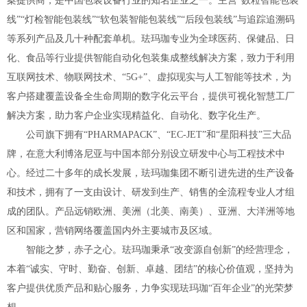
案提供商，是中国包装设备行业的知名企业之一。主营“数粒智能包装
线”“灯检智能包装线”“软包装智能包装线”“后段包装线”与追踪追溯码
等系列产品及几十种配套单机。珐玛珈专业为全球医药、保健品、日
化、食品等行业提供智能自动化包装集成整线解决方案，致力于利用
互联网技术、物联网技术、“5G+”、虚拟现实与人工智能等技术，为
客户搭建覆盖设备全生命周期的数字化云平台，提供可视化智慧工厂
解决方案，助力客户企业实现精益化、自动化、数字化生产。
公司旗下拥有“PHARMAPACK”、“EC-JET”和“星阳科技”三大品
牌，在意大利博洛尼亚与中国本部分别设立研发中心与工程技术中
心。经过二十多年的成长发展，珐玛珈集团不断引进先进的生产设备
和技术，拥有了一支由设计、研发到生产、销售的全流程专业人才组
成的团队。产品远销欧洲、美洲（北美、南美）、亚洲、大洋洲等地
区和国家，营销网络覆盖国内外主要城市及区域。
智能之梦，赤子之心。珐玛珈秉承“改变源自创新”的经营理念，
本着“诚实、守时、勤奋、创新、卓越、团结”的核心价值观，坚持为
客户提供优质产品和贴心服务，力争实现珐玛珈“百年企业”的光荣梦