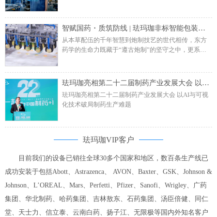
促进制造业数智化转型，发展智能制造、绿色制造、
服务型制造，对包含轻工在内的多个重点产业进行提
质升级。
智赋国药・质筑防线 | 珐玛珈非标智能包装线携手百年药企把控品质终关
从本草配伍的千年智慧到炮制技艺的世代相传，东方
药学的生命力既藏于“遵古炮制”的坚守之中，更系
于“科技赋能”的破圈之举。在中医药产业化升级浪潮
中，珐玛珈凭借非标准化技术定制能力与全流程自动
化解决方案，为某百年药企匠心产品安宫牛黄丸打造
珐玛珈亮相第二十二届制药产业发展大会 以AI与可视化技术破局制药生产难题
定制包装产线，以技术服务破解传统包装痛点，实现
珐玛珈亮相第二十二届制药产业发展大会 以AI与可视
生产效率与产品质量双重突破。
化技术破局制药生产难题
珐玛珈VIP客户
目前我们的设备已销往全球30多个国家和地区，数百条生产线已
成功安装于包括Abott、Astrazenca、 AVON、Baxter、GSK、Johnson &
Johnson、L’OREAL、Mars、Perfetti、Pfizer、Sanofi、Wrigley、广药
集团、华北制药、哈药集团、吉林敖东、石药集团、汤臣倍健、同仁
堂、天士力、信立泰、云南白药、扬子江、无限极等国内外知名客户