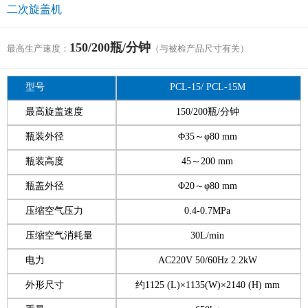
二次旋盖机
150/200瓶/分钟
最高生产速度：
（与被检产品尺寸有关）
型号
PCL-15/ PCL-15M
最高旋盖速度
150/200瓶/分钟
瓶装外径
Φ35～φ80 mm
瓶装高度
45～200 mm
瓶盖外径
Φ20～φ80 mm
压缩空气压力
0.4-0.7MPa
压缩空气消耗量
30L/min
电力
AC220V 50/60Hz 2.2kW
外形尺寸
约1125 (L)×1135(W)×2140 (H) mm